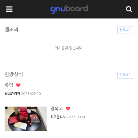
갤러리
전체보기
게시물이 없습니다.
한방상식
전체보기
죽염
2023-09-20
최고관리자
경옥고
2023-09-08
최고관리자