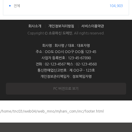
전체
104,903
회사소개
개인정보처리방침
서비스이용약관
Copyright ©
소유하신 도메인.
All rights reserved.
회사명 : 회사명 / 대표 : 대표자명
주소 : OO도 OO시 OO구 OO동 123-45
사업자 등록번호 : 123-45-67890
전화 : 02-123-4567 팩스 : 02-123-4568
통신판매업신고번호 : 제 OO구 - 123호
개인정보관리책임자 : 정보책임자명
PC 버전으로 보기
/home/tnc03/web04/web_mno/mjhani_com/inc/footer.html