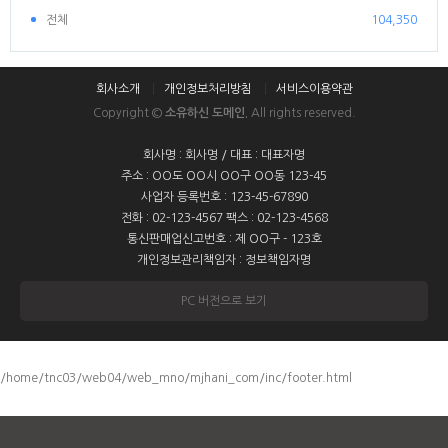
전체
104,350
회사소개
개인정보처리방침
서비스이용약관
Copyright ©
소유하신 도메인.
All rights reserved.
회사명 : 회사명 / 대표 : 대표자명
주소 : OO도 OO시 OO구 OO동 123-45
사업자 등록번호 : 123-45-67890
전화 : 02-123-4567 팩스 : 02-123-4568
통신판매업신고번호 : 제 OO구 - 123호
개인정보관리책임자 : 정보책임자명
PC 버전으로 보기
/home/tnc03/web04/web_mno/mjhani_com/inc/footer.html