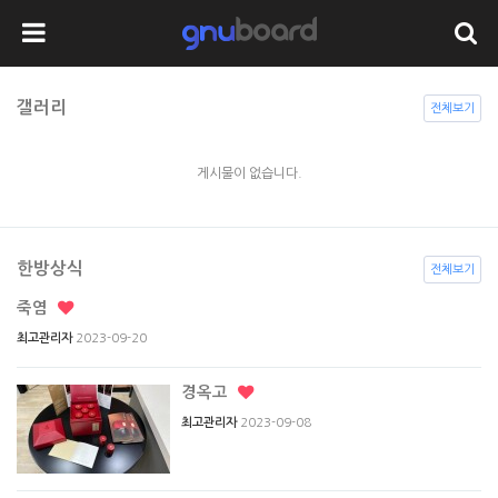
갤러리
전체보기
게시물이 없습니다.
한방상식
전체보기
죽염
2023-09-20
최고관리자
경옥고
2023-09-08
최고관리자